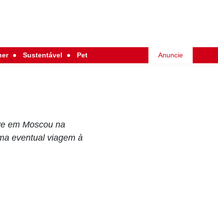
her
Sustentável
Pet
Anuncie
eve em Moscou na
ma eventual viagem à