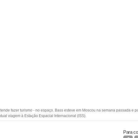
retende fazer turismo - no espaço. Bass esteve em Moscou na semana passada e p
ual viagem à Estação Espacial Internacional (ISS).
Para co