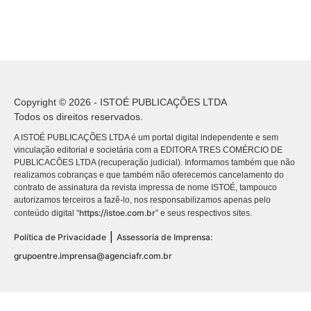
Copyright © 2026 - ISTOÉ PUBLICAÇÕES LTDA
Todos os direitos reservados.
A ISTOÉ PUBLICAÇÕES LTDA é um portal digital independente e sem
vinculação editorial e societária com a EDITORA TRES COMÉRCIO DE
PUBLICACÕES LTDA (recuperação judicial). Informamos também que não
realizamos cobranças e que também não oferecemos cancelamento do
contrato de assinatura da revista impressa de nome ISTOÉ, tampouco
autorizamos terceiros a fazê-lo, nos responsabilizamos apenas pelo
https://istoe.com.br
conteúdo digital “
” e seus respectivos sites.
|
Política de Privacidade
Assessoria de Imprensa:
grupoentre.imprensa@agenciafr.com.br