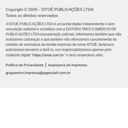
Copyright © 2026 - ISTOÉ PUBLICAÇÕES LTDA
Todos os direitos reservados.
A ISTOÉ PUBLICAÇÕES LTDA é um portal digital independente e sem
vinculação editorial e societária com a EDITORA TRES COMÉRCIO DE
PUBLICACÕES LTDA (recuperação judicial). Informamos também que não
realizamos cobranças e que também não oferecemos cancelamento do
contrato de assinatura da revista impressa de nome ISTOÉ, tampouco
autorizamos terceiros a fazê-lo, nos responsabilizamos apenas pelo
https://istoe.com.br
conteúdo digital “
” e seus respectivos sites.
|
Política de Privacidade
Assessoria de Imprensa:
grupoentre.imprensa@agenciafr.com.br