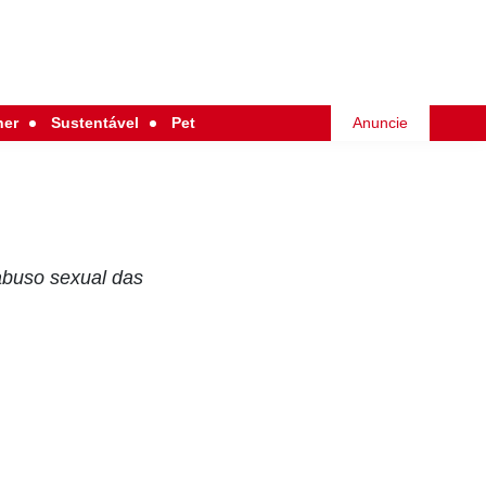
her
Sustentável
Pet
Anuncie
abuso sexual das