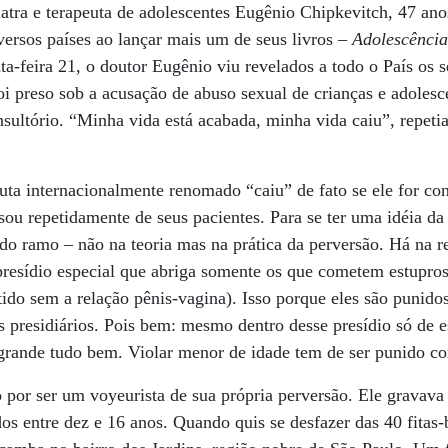
iatra e terapeuta de adolescentes Eugênio Chipkevitch, 47 ano
iversos países ao lançar mais um de seus livros –
Adolescência
ta-feira 21, o doutor Eugênio viu revelados a todo o País os s
i preso sob a acusação de abuso sexual de crianças e adoles
sultório. “Minha vida está acabada, minha vida caiu”, repeti
euta internacionalmente renomado “caiu” de fato se ele for co
u repetidamente de seus pacientes. Para se ter uma idéia da 
 do ramo – não na teoria mas na prática da perversão. Há na r
presídio especial que abriga somente os que cometem estupros
ido sem a relação pênis-vagina). Isso porque eles são punido
s presidiários. Pois bem: mesmo dentro desse presídio só de 
e grande tudo bem. Violar menor de idade tem de ser punido c
 por ser um voyeurista de sua própria perversão. Ele gravava 
dos entre dez e 16 anos. Quando quis se desfazer das 40 fita