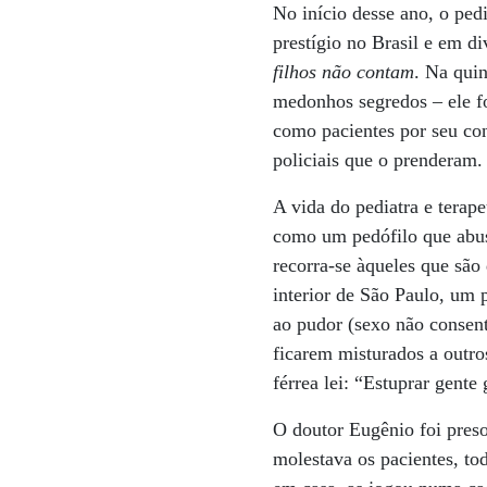
No início desse ano, o ped
prestígio no Brasil e em d
filhos não contam
. Na quin
medonhos segredos – ele fo
como pacientes por seu con
policiais que o prenderam.
A vida do pediatra e terap
como um pedófilo que abuso
recorra-se àqueles que são
interior de São Paulo, um 
ao pudor (sexo não consent
ficarem misturados a outro
férrea lei: “Estuprar gent
O doutor Eugênio foi preso
molestava os pacientes, to