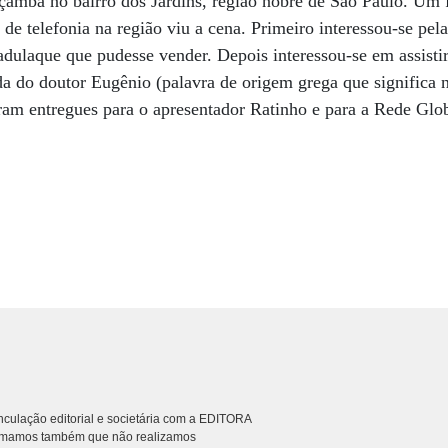
çamba no bairro dos Jardins, região nobre de São Paulo. Um 
 de telefonia na região viu a cena. Primeiro interessou-se pel
badulaque que pudesse vender. Depois interessou-se em assisti
da do doutor Eugênio (palavra de origem grega que significa
oram entregues para o apresentador Ratinho e para a Rede Glob
culação editorial e societária com a EDITORA
rmamos também que não realizamos