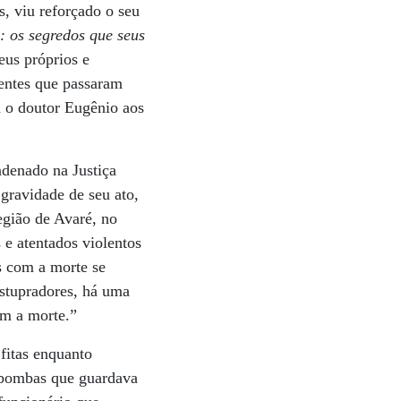
s, viu reforçado o seu
: os segredos que seus
eus próprios e
centes que passaram
a o doutor Eugênio aos
ndenado na Justiça
gravidade de seu ato,
egião de Avaré, no
 e atentados violentos
s com a morte se
estupradores, há uma
om a morte.”
fitas enquanto
s-bombas que guardava