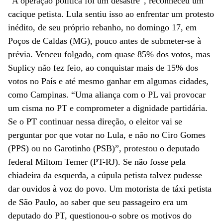
“A operação política foi um desastre”, reconheceu um
cacique petista. Lula sentiu isso ao enfrentar um protesto
inédito, de seu próprio rebanho, no domingo 17, em
Poços de Caldas (MG), pouco antes de submeter-se à
prévia. Venceu folgado, com quase 85% dos votos, mas
Suplicy não fez feio, ao conquistar mais de 15% dos
votos no País e até mesmo ganhar em algumas cidades,
como Campinas. “Uma aliança com o PL vai provocar
um cisma no PT e comprometer a dignidade partidária.
Se o PT continuar nessa direção, o eleitor vai se
perguntar por que votar no Lula, e não no Ciro Gomes
(PPS) ou no Garotinho (PSB)”, protestou o deputado
federal Miltom Temer (PT-RJ). Se não fosse pela
chiadeira da esquerda, a cúpula petista talvez pudesse
dar ouvidos à voz do povo. Um motorista de táxi petista
de São Paulo, ao saber que seu passageiro era um
deputado do PT, questionou-o sobre os motivos do