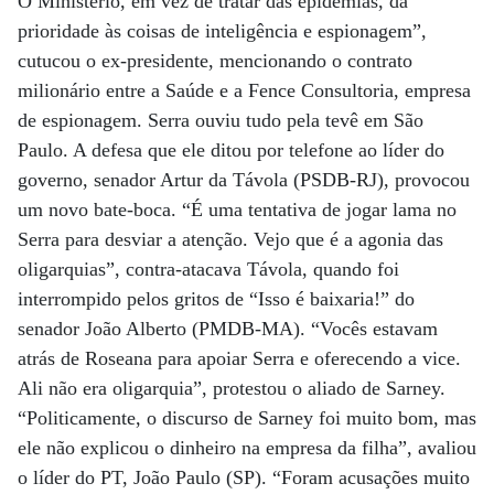
O Ministério, em vez de tratar das epidemias, dá
prioridade às coisas de inteligência e espionagem”,
cutucou o ex-presidente, mencionando o contrato
milionário entre a Saúde e a Fence Consultoria, empresa
de espionagem. Serra ouviu tudo pela tevê em São
Paulo. A defesa que ele ditou por telefone ao líder do
governo, senador Artur da Távola (PSDB-RJ), provocou
um novo bate-boca. “É uma tentativa de jogar lama no
Serra para desviar a atenção. Vejo que é a agonia das
oligarquias”, contra-atacava Távola, quando foi
interrompido pelos gritos de “Isso é baixaria!” do
senador João Alberto (PMDB-MA). “Vocês estavam
atrás de Roseana para apoiar Serra e oferecendo a vice.
Ali não era oligarquia”, protestou o aliado de Sarney.
“Politicamente, o discurso de Sarney foi muito bom, mas
ele não explicou o dinheiro na empresa da filha”, avaliou
o líder do PT, João Paulo (SP). “Foram acusações muito