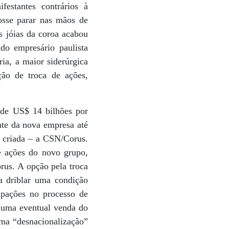
estantes contrários à
osse parar nas mãos de
s jóias da coroa acabou
do empresário paulista
ia, a maior siderúrgica
ão de troca de ações,
 de US$ 14 bilhões por
nte da nova empresa até
o criada – a CSN/Corus.
e ações do novo grupo,
orus. A opção pela troca
a driblar uma condição
ipações no processo de
m uma eventual venda do
uma “desnacionalização”