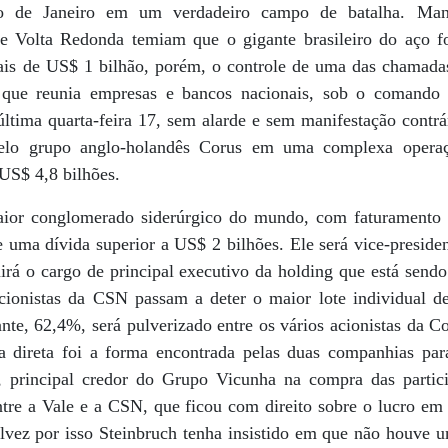
 de Janeiro em um verdadeiro campo de batalha. Manif
de Volta Redonda temiam que o gigante brasileiro do aço f
ais de US$ 1 bilhão, porém, o controle de uma das chamada
que reunia empresas e bancos nacionais, sob o comando 
tima quarta-feira 17, sem alarde e sem manifestação contrár
pelo grupo anglo-holandês Corus em uma complexa operaç
US$ 4,8 bilhões.
aior conglomerado siderúrgico do mundo, com faturamento
e uma dívida superior a US$ 2 bilhões. Ele será vice-preside
mirá o cargo de principal executivo da holding que está send
cionistas da CSN passam a deter o maior lote individual d
nte, 62,4%, será pulverizado entre os vários acionistas da C
a direta foi a forma encontrada pelas duas companhias par
 principal credor do Grupo Vicunha na compra das partic
tre a Vale e a CSN, que ficou com direito sobre o lucro e
alvez por isso Steinbruch tenha insistido em que não houve 