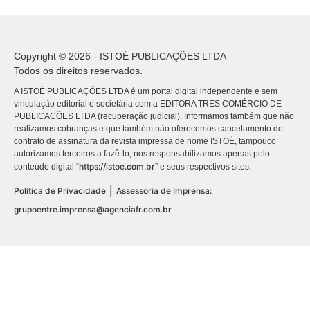
Copyright © 2026 - ISTOÉ PUBLICAÇÕES LTDA
Todos os direitos reservados.
A ISTOÉ PUBLICAÇÕES LTDA é um portal digital independente e sem
vinculação editorial e societária com a EDITORA TRES COMÉRCIO DE
PUBLICACÕES LTDA (recuperação judicial). Informamos também que não
realizamos cobranças e que também não oferecemos cancelamento do
contrato de assinatura da revista impressa de nome ISTOÉ, tampouco
autorizamos terceiros a fazê-lo, nos responsabilizamos apenas pelo
https://istoe.com.br
conteúdo digital “
” e seus respectivos sites.
|
Política de Privacidade
Assessoria de Imprensa:
grupoentre.imprensa@agenciafr.com.br