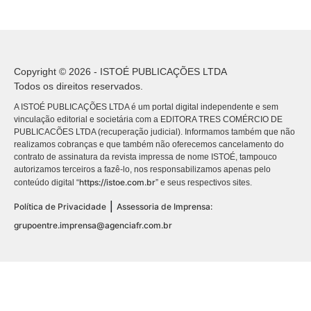
Copyright © 2026 - ISTOÉ PUBLICAÇÕES LTDA
Todos os direitos reservados.
A ISTOÉ PUBLICAÇÕES LTDA é um portal digital independente e sem
vinculação editorial e societária com a EDITORA TRES COMÉRCIO DE
PUBLICACÕES LTDA (recuperação judicial). Informamos também que não
realizamos cobranças e que também não oferecemos cancelamento do
contrato de assinatura da revista impressa de nome ISTOÉ, tampouco
autorizamos terceiros a fazê-lo, nos responsabilizamos apenas pelo
https://istoe.com.br
conteúdo digital “
” e seus respectivos sites.
|
Política de Privacidade
Assessoria de Imprensa:
grupoentre.imprensa@agenciafr.com.br