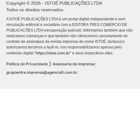
Copyright © 2026 - ISTOÉ PUBLICAÇÕES LTDA
Todos os direitos reservados.
A ISTOÉ PUBLICAÇÕES LTDA é um portal digital independente e sem
vinculação editorial e societária com a EDITORA TRES COMÉRCIO DE
PUBLICACÕES LTDA (recuperação judicial). Informamos também que não
realizamos cobranças e que também não oferecemos cancelamento do
contrato de assinatura da revista impressa de nome ISTOÉ, tampouco
autorizamos terceiros a fazê-lo, nos responsabilizamos apenas pelo
https://istoe.com.br
conteúdo digital “
” e seus respectivos sites.
|
Política de Privacidade
Assessoria de Imprensa:
grupoentre.imprensa@agenciafr.com.br