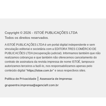
Copyright © 2026 - ISTOÉ PUBLICAÇÕES LTDA
Todos os direitos reservados.
A ISTOÉ PUBLICAÇÕES LTDA é um portal digital independente e sem
vinculação editorial e societária com a EDITORA TRES COMÉRCIO DE
PUBLICACÕES LTDA (recuperação judicial). Informamos também que não
realizamos cobranças e que também não oferecemos cancelamento do
contrato de assinatura da revista impressa de nome ISTOÉ, tampouco
autorizamos terceiros a fazê-lo, nos responsabilizamos apenas pelo
https://istoe.com.br
conteúdo digital “
” e seus respectivos sites.
|
Política de Privacidade
Assessoria de Imprensa:
grupoentre.imprensa@agenciafr.com.br