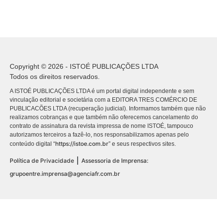
Copyright © 2026 - ISTOÉ PUBLICAÇÕES LTDA
Todos os direitos reservados.
A ISTOÉ PUBLICAÇÕES LTDA é um portal digital independente e sem
vinculação editorial e societária com a EDITORA TRES COMÉRCIO DE
PUBLICACÕES LTDA (recuperação judicial). Informamos também que não
realizamos cobranças e que também não oferecemos cancelamento do
contrato de assinatura da revista impressa de nome ISTOÉ, tampouco
autorizamos terceiros a fazê-lo, nos responsabilizamos apenas pelo
https://istoe.com.br
conteúdo digital “
” e seus respectivos sites.
|
Política de Privacidade
Assessoria de Imprensa:
grupoentre.imprensa@agenciafr.com.br