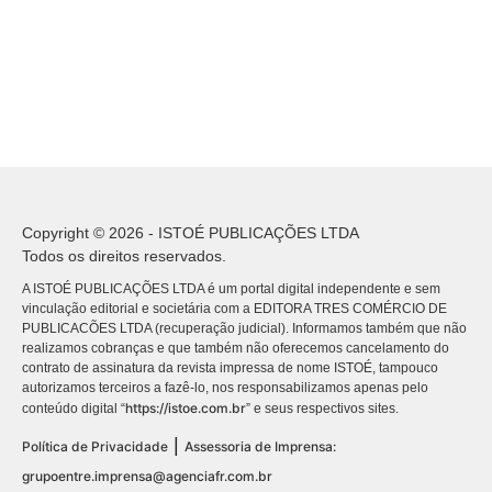
Copyright © 2026 - ISTOÉ PUBLICAÇÕES LTDA
Todos os direitos reservados.
A ISTOÉ PUBLICAÇÕES LTDA é um portal digital independente e sem
vinculação editorial e societária com a EDITORA TRES COMÉRCIO DE
PUBLICACÕES LTDA (recuperação judicial). Informamos também que não
realizamos cobranças e que também não oferecemos cancelamento do
contrato de assinatura da revista impressa de nome ISTOÉ, tampouco
autorizamos terceiros a fazê-lo, nos responsabilizamos apenas pelo
https://istoe.com.br
conteúdo digital “
” e seus respectivos sites.
|
Política de Privacidade
Assessoria de Imprensa:
grupoentre.imprensa@agenciafr.com.br