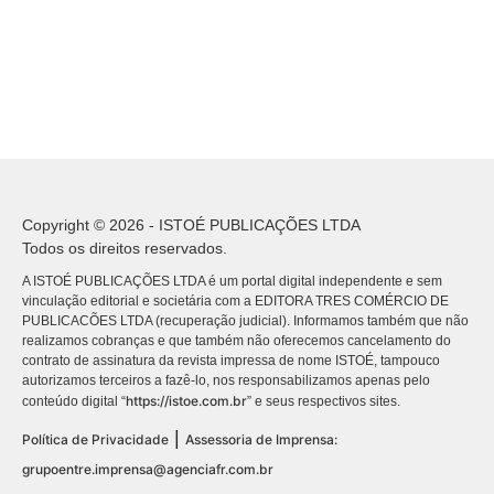
Copyright © 2026 - ISTOÉ PUBLICAÇÕES LTDA
Todos os direitos reservados.
A ISTOÉ PUBLICAÇÕES LTDA é um portal digital independente e sem
vinculação editorial e societária com a EDITORA TRES COMÉRCIO DE
PUBLICACÕES LTDA (recuperação judicial). Informamos também que não
realizamos cobranças e que também não oferecemos cancelamento do
contrato de assinatura da revista impressa de nome ISTOÉ, tampouco
autorizamos terceiros a fazê-lo, nos responsabilizamos apenas pelo
https://istoe.com.br
conteúdo digital “
” e seus respectivos sites.
|
Política de Privacidade
Assessoria de Imprensa:
grupoentre.imprensa@agenciafr.com.br