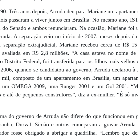
90. Três anos depois, Arruda deu para Mariane um apartame
dois passaram a viver juntos em Brasília. No mesmo ano, I
 do Senado e ambos renunciaram. Na ocasião, Mariane foi 
rruda. A separação veio no início de 2007, meses depois d
 separação extrajudicial, Mariane recebeu cerca de R$ 15
 avaliada em R$ 2,8 milhões. “A casa estava no nome de
 Distrito Federal, foi transferida para os filhos mais velhos
006, quando se candidatou ao governo, Arruda declarou à Ju
mil, composto de um apartamento em Brasília, um aparta
), um OMEGA 2009, uma Ranger 2001 e um Gol 2001. “Mui
e até de pequenos construtores”, diz a ex-mulher. “É só inv
ma do governo de Arruda não difere do que funcionou em go
mpanha, Durval, Simão e outros começaram a gravar Arruda 
ador fosse obrigado a abrigar a quadrilha. “Lembro que de