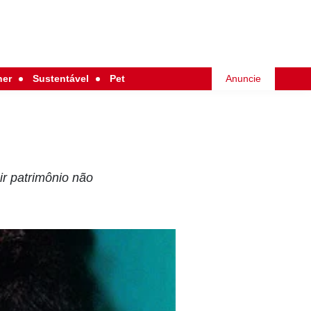
her
Sustentável
Pet
Anuncie
ir patrimônio não