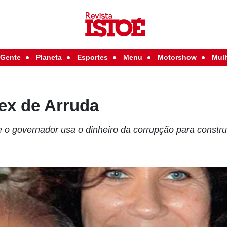
Gente
Planeta
Esportes
Menu
Motorshow
Mul
ex de Arruda
e o governador usa o dinheiro da corrupção para constru