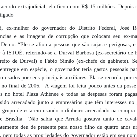
cordo extrajudicial, ela ficou com R$ 15 milhões. Depois s
stigado
ni, ex-mulher do governador do Distrito Federal, José R
ncias e as imagens de corrupção que colocam seu ex-m
Demo. “Ele se aliou a pessoas que são sujas e perigosas, e
 à ISTOÉ, referindo-se a Durval Barbosa (ex-secretário de Re
reito de Durval) e Fábio Simão (ex-chefe de gabinete). 
entregue em espécie, o governador teria gastos pessoais pa
ito usados por seus principais auxiliares. Ela se recorda, po
, no final de 2006. “A viagem foi feita pouco antes da poss
 no hotel Plaza Athénée e todas as despesas foram paga
 sido arrecadado junto a empresários que têm interesses n
 grupo de estarem usando o dinheiro arrecadado na compra 
e Brasília. “Não sabia que Arruda gostava tanto de cava
temente deu de presente para nosso filho de quatro anos u
, nem todas as propriedades do governador estão em seu nom