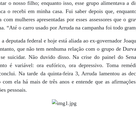
ar o nosso filho; enquanto isso, esse grupo alimentava a di
nca o recebi em minha casa. Fui saber depois que, enquan
va com mulheres apresentadas por esses assessores que o g
rma. “Até o carro usado por Arruda na campanha foi todo gra
 a deputada federal e hoje está aliada ao ex-governador Joaq
entanto, que não tem nenhuma relação com o grupo de Durva
 se suicidar. Não duvido disso. Na crise do painel do Sen
nto é variável: ora eufórico, ora depressivo. Toma reméd
onclui. Na tarde da quinta-feira 3, Arruda lamentou as decl
 com ela há mais de três anos e entende que as afirmações
ões pessoais.