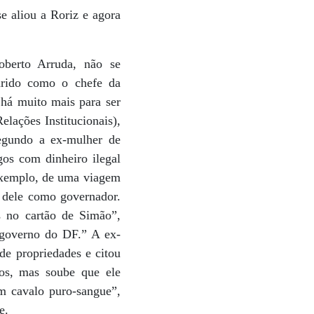
e aliou a Roriz e agora
oberto Arruda, não se
arido como o chefe da
 há muito mais para ser
lações Institucionais),
Segundo a ex-mulher de
gos com dinheiro ilegal
r exemplo, de uma viagem
e dele como governador.
s no cartão de Simão”,
o governo do DF.” A ex-
de propriedades e citou
los, mas soube que ele
m cavalo puro-sangue”,
e.