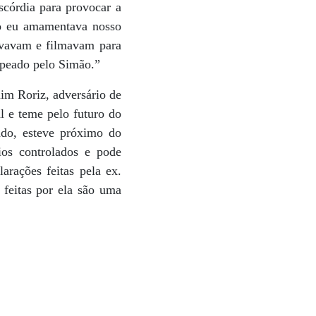
scórdia para provocar a
to eu amamentava nosso
ravavam e filmavam para
mpeado pelo Simão.”
uim Roriz, adversário de
l e teme pelo futuro do
ado, esteve próximo do
ios controlados e pode
arações feitas pela ex.
 feitas por ela são uma