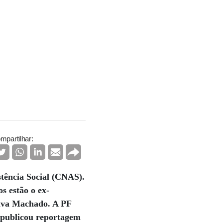
mpartilhar:
stência Social (CNAS).
os estão o ex-
ilva Machado. A PF
É publicou reportagem