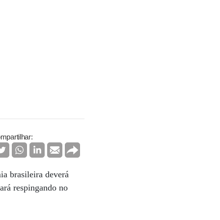
mpartilhar:
a brasileira deverá
bará respingando no