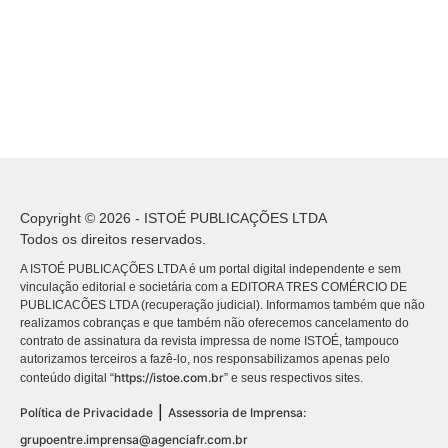
Copyright © 2026 - ISTOÉ PUBLICAÇÕES LTDA
Todos os direitos reservados.
A ISTOÉ PUBLICAÇÕES LTDA é um portal digital independente e sem
vinculação editorial e societária com a EDITORA TRES COMÉRCIO DE
PUBLICACÕES LTDA (recuperação judicial). Informamos também que não
realizamos cobranças e que também não oferecemos cancelamento do
contrato de assinatura da revista impressa de nome ISTOÉ, tampouco
autorizamos terceiros a fazê-lo, nos responsabilizamos apenas pelo
https://istoe.com.br
conteúdo digital “
” e seus respectivos sites.
|
Política de Privacidade
Assessoria de Imprensa:
grupoentre.imprensa@agenciafr.com.br