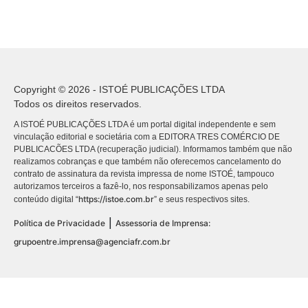
Copyright © 2026 - ISTOÉ PUBLICAÇÕES LTDA
Todos os direitos reservados.
A ISTOÉ PUBLICAÇÕES LTDA é um portal digital independente e sem
vinculação editorial e societária com a EDITORA TRES COMÉRCIO DE
PUBLICACÕES LTDA (recuperação judicial). Informamos também que não
realizamos cobranças e que também não oferecemos cancelamento do
contrato de assinatura da revista impressa de nome ISTOÉ, tampouco
autorizamos terceiros a fazê-lo, nos responsabilizamos apenas pelo
https://istoe.com.br
conteúdo digital “
” e seus respectivos sites.
|
Política de Privacidade
Assessoria de Imprensa:
grupoentre.imprensa@agenciafr.com.br