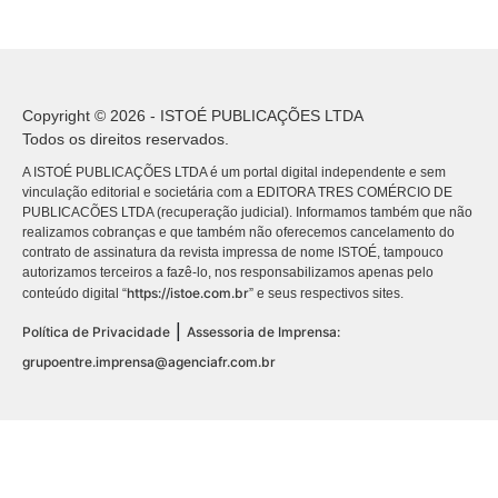
Copyright © 2026 - ISTOÉ PUBLICAÇÕES LTDA
Todos os direitos reservados.
A ISTOÉ PUBLICAÇÕES LTDA é um portal digital independente e sem
vinculação editorial e societária com a EDITORA TRES COMÉRCIO DE
PUBLICACÕES LTDA (recuperação judicial). Informamos também que não
realizamos cobranças e que também não oferecemos cancelamento do
contrato de assinatura da revista impressa de nome ISTOÉ, tampouco
autorizamos terceiros a fazê-lo, nos responsabilizamos apenas pelo
https://istoe.com.br
conteúdo digital “
” e seus respectivos sites.
|
Política de Privacidade
Assessoria de Imprensa:
grupoentre.imprensa@agenciafr.com.br