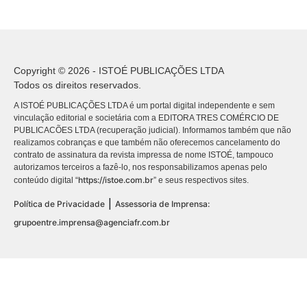
Copyright © 2026 - ISTOÉ PUBLICAÇÕES LTDA
Todos os direitos reservados.
A ISTOÉ PUBLICAÇÕES LTDA é um portal digital independente e sem
vinculação editorial e societária com a EDITORA TRES COMÉRCIO DE
PUBLICACÕES LTDA (recuperação judicial). Informamos também que não
realizamos cobranças e que também não oferecemos cancelamento do
contrato de assinatura da revista impressa de nome ISTOÉ, tampouco
autorizamos terceiros a fazê-lo, nos responsabilizamos apenas pelo
https://istoe.com.br
conteúdo digital “
” e seus respectivos sites.
|
Política de Privacidade
Assessoria de Imprensa:
grupoentre.imprensa@agenciafr.com.br