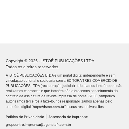
Copyright © 2026 - ISTOÉ PUBLICAÇÕES LTDA
Todos os direitos reservados.
A ISTOÉ PUBLICAÇÕES LTDA é um portal digital independente e sem
vinculação editorial e societária com a EDITORA TRES COMÉRCIO DE
PUBLICACÕES LTDA (recuperação judicial). Informamos também que não
realizamos cobranças e que também não oferecemos cancelamento do
contrato de assinatura da revista impressa de nome ISTOÉ, tampouco
autorizamos terceiros a fazê-lo, nos responsabilizamos apenas pelo
https://istoe.com.br
conteúdo digital “
” e seus respectivos sites.
|
Política de Privacidade
Assessoria de Imprensa:
grupoentre.imprensa@agenciafr.com.br