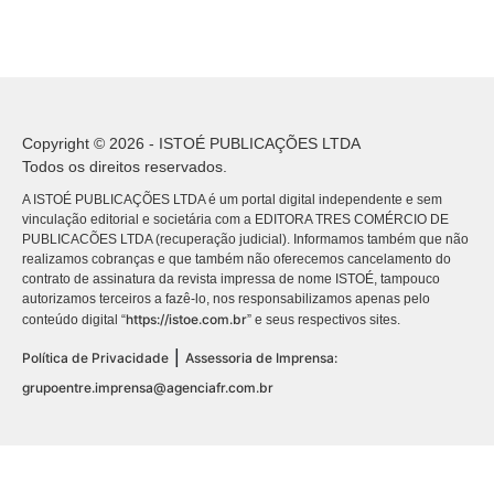
Copyright © 2026 - ISTOÉ PUBLICAÇÕES LTDA
Todos os direitos reservados.
A ISTOÉ PUBLICAÇÕES LTDA é um portal digital independente e sem
vinculação editorial e societária com a EDITORA TRES COMÉRCIO DE
PUBLICACÕES LTDA (recuperação judicial). Informamos também que não
realizamos cobranças e que também não oferecemos cancelamento do
contrato de assinatura da revista impressa de nome ISTOÉ, tampouco
autorizamos terceiros a fazê-lo, nos responsabilizamos apenas pelo
https://istoe.com.br
conteúdo digital “
” e seus respectivos sites.
|
Política de Privacidade
Assessoria de Imprensa:
grupoentre.imprensa@agenciafr.com.br