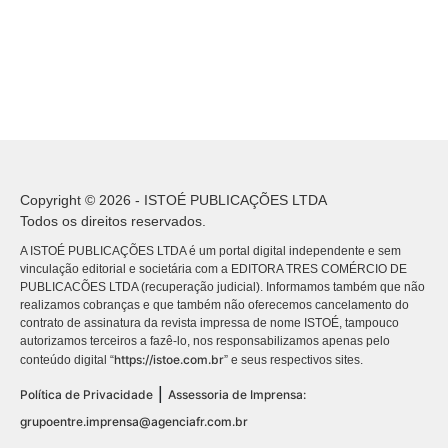
Copyright © 2026 - ISTOÉ PUBLICAÇÕES LTDA
Todos os direitos reservados.
A ISTOÉ PUBLICAÇÕES LTDA é um portal digital independente e sem
vinculação editorial e societária com a EDITORA TRES COMÉRCIO DE
PUBLICACÕES LTDA (recuperação judicial). Informamos também que não
realizamos cobranças e que também não oferecemos cancelamento do
contrato de assinatura da revista impressa de nome ISTOÉ, tampouco
autorizamos terceiros a fazê-lo, nos responsabilizamos apenas pelo
https://istoe.com.br
conteúdo digital “
” e seus respectivos sites.
|
Política de Privacidade
Assessoria de Imprensa:
grupoentre.imprensa@agenciafr.com.br