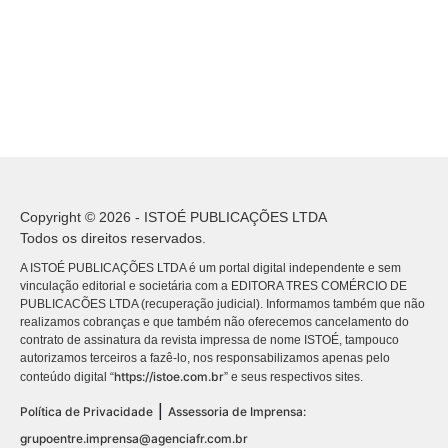
Copyright © 2026 - ISTOÉ PUBLICAÇÕES LTDA
Todos os direitos reservados.
A ISTOÉ PUBLICAÇÕES LTDA é um portal digital independente e sem
vinculação editorial e societária com a EDITORA TRES COMÉRCIO DE
PUBLICACÕES LTDA (recuperação judicial). Informamos também que não
realizamos cobranças e que também não oferecemos cancelamento do
contrato de assinatura da revista impressa de nome ISTOÉ, tampouco
autorizamos terceiros a fazê-lo, nos responsabilizamos apenas pelo
https://istoe.com.br
conteúdo digital “
” e seus respectivos sites.
|
Política de Privacidade
Assessoria de Imprensa:
grupoentre.imprensa@agenciafr.com.br