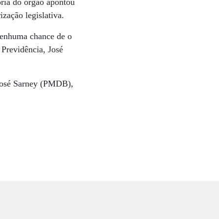
ria do órgão apontou
zação legislativa.
 nenhuma chance de o
 Previdência, José
 José Sarney (PMDB),