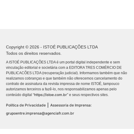
Copyright © 2026 - ISTOÉ PUBLICAÇÕES LTDA
Todos os direitos reservados.
A ISTOÉ PUBLICAÇÕES LTDA é um portal digital independente e sem
vinculação editorial e societária com a EDITORA TRES COMÉRCIO DE
PUBLICACÕES LTDA (recuperação judicial). Informamos também que não
realizamos cobranças e que também não oferecemos cancelamento do
contrato de assinatura da revista impressa de nome ISTOÉ, tampouco
autorizamos terceiros a fazê-lo, nos responsabilizamos apenas pelo
https://istoe.com.br
conteúdo digital “
” e seus respectivos sites.
|
Política de Privacidade
Assessoria de Imprensa:
grupoentre.imprensa@agenciafr.com.br