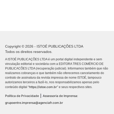
Copyright © 2026 - ISTOÉ PUBLICAÇÕES LTDA
Todos os direitos reservados.
A ISTOÉ PUBLICAÇÕES LTDA é um portal digital independente e sem
vinculação editorial e societária com a EDITORA TRES COMÉRCIO DE
PUBLICACÕES LTDA (recuperação judicial). Informamos também que não
realizamos cobranças e que também não oferecemos cancelamento do
contrato de assinatura da revista impressa de nome ISTOÉ, tampouco
autorizamos terceiros a fazê-lo, nos responsabilizamos apenas pelo
https://istoe.com.br
conteúdo digital “
” e seus respectivos sites.
|
Política de Privacidade
Assessoria de Imprensa:
grupoentre.imprensa@agenciafr.com.br