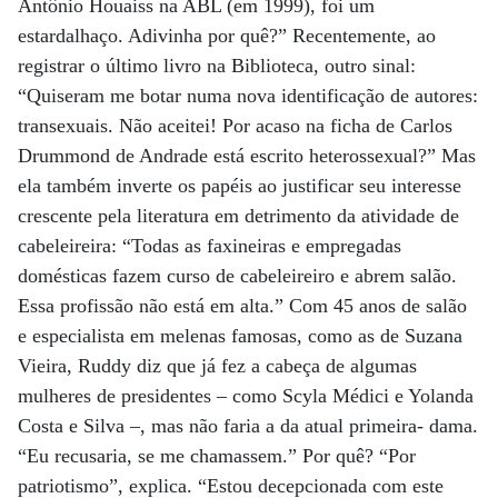
Antônio Houaiss na ABL (em 1999), foi um
estardalhaço. Adivinha por quê?” Recentemente, ao
registrar o último livro na Biblioteca, outro sinal:
“Quiseram me botar numa nova identificação de autores:
transexuais. Não aceitei! Por acaso na ficha de Carlos
Drummond de Andrade está escrito heterossexual?” Mas
ela também inverte os papéis ao justificar seu interesse
crescente pela literatura em detrimento da atividade de
cabeleireira: “Todas as faxineiras e empregadas
domésticas fazem curso de cabeleireiro e abrem salão.
Essa profissão não está em alta.” Com 45 anos de salão
e especialista em melenas famosas, como as de Suzana
Vieira, Ruddy diz que já fez a cabeça de algumas
mulheres de presidentes – como Scyla Médici e Yolanda
Costa e Silva –, mas não faria a da atual primeira- dama.
“Eu recusaria, se me chamassem.” Por quê? “Por
patriotismo”, explica. “Estou decepcionada com este