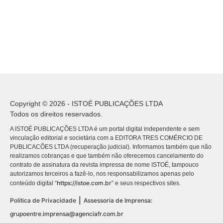
Copyright © 2026 - ISTOÉ PUBLICAÇÕES LTDA
Todos os direitos reservados.
A ISTOÉ PUBLICAÇÕES LTDA é um portal digital independente e sem
vinculação editorial e societária com a EDITORA TRES COMÉRCIO DE
PUBLICACÕES LTDA (recuperação judicial). Informamos também que não
realizamos cobranças e que também não oferecemos cancelamento do
contrato de assinatura da revista impressa de nome ISTOÉ, tampouco
autorizamos terceiros a fazê-lo, nos responsabilizamos apenas pelo
https://istoe.com.br
conteúdo digital “
” e seus respectivos sites.
|
Política de Privacidade
Assessoria de Imprensa:
grupoentre.imprensa@agenciafr.com.br