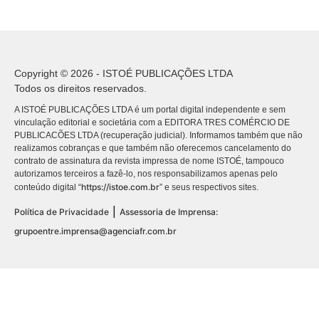
Copyright © 2026 - ISTOÉ PUBLICAÇÕES LTDA
Todos os direitos reservados.
A ISTOÉ PUBLICAÇÕES LTDA é um portal digital independente e sem
vinculação editorial e societária com a EDITORA TRES COMÉRCIO DE
PUBLICACÕES LTDA (recuperação judicial). Informamos também que não
realizamos cobranças e que também não oferecemos cancelamento do
contrato de assinatura da revista impressa de nome ISTOÉ, tampouco
autorizamos terceiros a fazê-lo, nos responsabilizamos apenas pelo
https://istoe.com.br
conteúdo digital “
” e seus respectivos sites.
|
Política de Privacidade
Assessoria de Imprensa:
grupoentre.imprensa@agenciafr.com.br