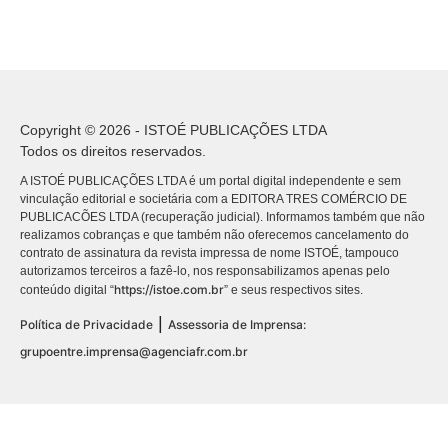
Copyright © 2026 - ISTOÉ PUBLICAÇÕES LTDA
Todos os direitos reservados.
A ISTOÉ PUBLICAÇÕES LTDA é um portal digital independente e sem
vinculação editorial e societária com a EDITORA TRES COMÉRCIO DE
PUBLICACÕES LTDA (recuperação judicial). Informamos também que não
realizamos cobranças e que também não oferecemos cancelamento do
contrato de assinatura da revista impressa de nome ISTOÉ, tampouco
autorizamos terceiros a fazê-lo, nos responsabilizamos apenas pelo
https://istoe.com.br
conteúdo digital “
” e seus respectivos sites.
|
Política de Privacidade
Assessoria de Imprensa:
grupoentre.imprensa@agenciafr.com.br