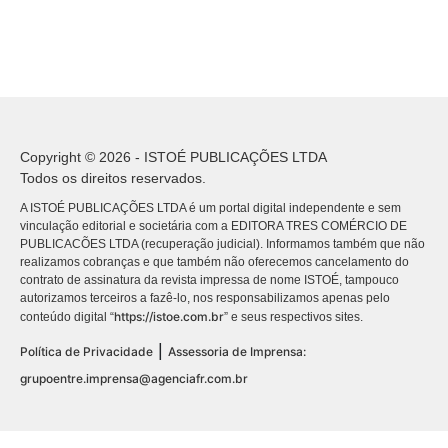
Copyright © 2026 - ISTOÉ PUBLICAÇÕES LTDA
Todos os direitos reservados.
A ISTOÉ PUBLICAÇÕES LTDA é um portal digital independente e sem
vinculação editorial e societária com a EDITORA TRES COMÉRCIO DE
PUBLICACÕES LTDA (recuperação judicial). Informamos também que não
realizamos cobranças e que também não oferecemos cancelamento do
contrato de assinatura da revista impressa de nome ISTOÉ, tampouco
autorizamos terceiros a fazê-lo, nos responsabilizamos apenas pelo
https://istoe.com.br
conteúdo digital “
” e seus respectivos sites.
|
Política de Privacidade
Assessoria de Imprensa:
grupoentre.imprensa@agenciafr.com.br