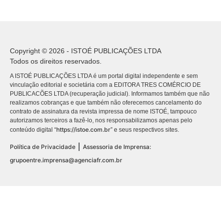
Copyright © 2026 - ISTOÉ PUBLICAÇÕES LTDA
Todos os direitos reservados.
A ISTOÉ PUBLICAÇÕES LTDA é um portal digital independente e sem
vinculação editorial e societária com a EDITORA TRES COMÉRCIO DE
PUBLICACÕES LTDA (recuperação judicial). Informamos também que não
realizamos cobranças e que também não oferecemos cancelamento do
contrato de assinatura da revista impressa de nome ISTOÉ, tampouco
autorizamos terceiros a fazê-lo, nos responsabilizamos apenas pelo
https://istoe.com.br
conteúdo digital “
” e seus respectivos sites.
|
Política de Privacidade
Assessoria de Imprensa:
grupoentre.imprensa@agenciafr.com.br