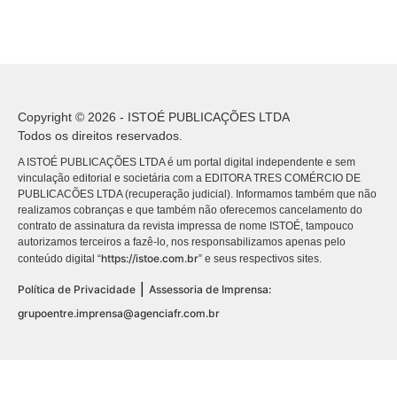
Copyright © 2026 - ISTOÉ PUBLICAÇÕES LTDA
Todos os direitos reservados.
A ISTOÉ PUBLICAÇÕES LTDA é um portal digital independente e sem
vinculação editorial e societária com a EDITORA TRES COMÉRCIO DE
PUBLICACÕES LTDA (recuperação judicial). Informamos também que não
realizamos cobranças e que também não oferecemos cancelamento do
contrato de assinatura da revista impressa de nome ISTOÉ, tampouco
autorizamos terceiros a fazê-lo, nos responsabilizamos apenas pelo
https://istoe.com.br
conteúdo digital “
” e seus respectivos sites.
|
Política de Privacidade
Assessoria de Imprensa:
grupoentre.imprensa@agenciafr.com.br