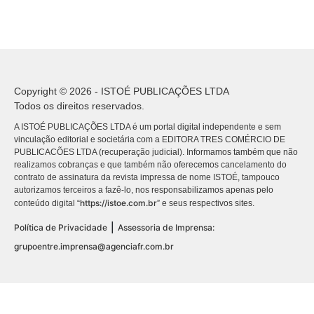
Copyright © 2026 - ISTOÉ PUBLICAÇÕES LTDA
Todos os direitos reservados.
A ISTOÉ PUBLICAÇÕES LTDA é um portal digital independente e sem
vinculação editorial e societária com a EDITORA TRES COMÉRCIO DE
PUBLICACÕES LTDA (recuperação judicial). Informamos também que não
realizamos cobranças e que também não oferecemos cancelamento do
contrato de assinatura da revista impressa de nome ISTOÉ, tampouco
autorizamos terceiros a fazê-lo, nos responsabilizamos apenas pelo
https://istoe.com.br
conteúdo digital “
” e seus respectivos sites.
|
Política de Privacidade
Assessoria de Imprensa:
grupoentre.imprensa@agenciafr.com.br