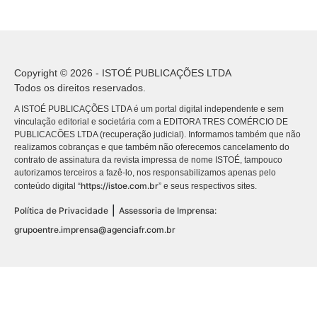
Copyright © 2026 - ISTOÉ PUBLICAÇÕES LTDA
Todos os direitos reservados.
A ISTOÉ PUBLICAÇÕES LTDA é um portal digital independente e sem
vinculação editorial e societária com a EDITORA TRES COMÉRCIO DE
PUBLICACÕES LTDA (recuperação judicial). Informamos também que não
realizamos cobranças e que também não oferecemos cancelamento do
contrato de assinatura da revista impressa de nome ISTOÉ, tampouco
autorizamos terceiros a fazê-lo, nos responsabilizamos apenas pelo
https://istoe.com.br
conteúdo digital “
” e seus respectivos sites.
|
Política de Privacidade
Assessoria de Imprensa:
grupoentre.imprensa@agenciafr.com.br