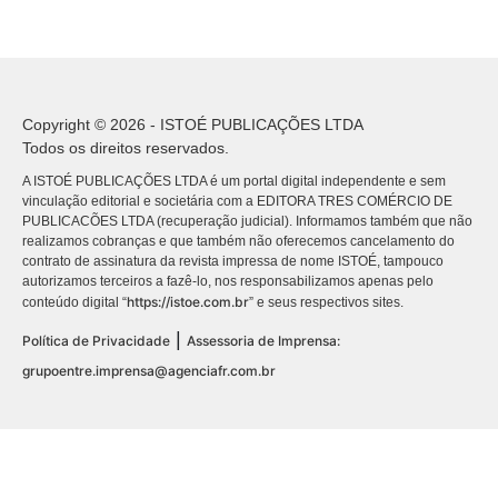
Copyright © 2026 - ISTOÉ PUBLICAÇÕES LTDA
Todos os direitos reservados.
A ISTOÉ PUBLICAÇÕES LTDA é um portal digital independente e sem
vinculação editorial e societária com a EDITORA TRES COMÉRCIO DE
PUBLICACÕES LTDA (recuperação judicial). Informamos também que não
realizamos cobranças e que também não oferecemos cancelamento do
contrato de assinatura da revista impressa de nome ISTOÉ, tampouco
autorizamos terceiros a fazê-lo, nos responsabilizamos apenas pelo
https://istoe.com.br
conteúdo digital “
” e seus respectivos sites.
|
Política de Privacidade
Assessoria de Imprensa:
grupoentre.imprensa@agenciafr.com.br