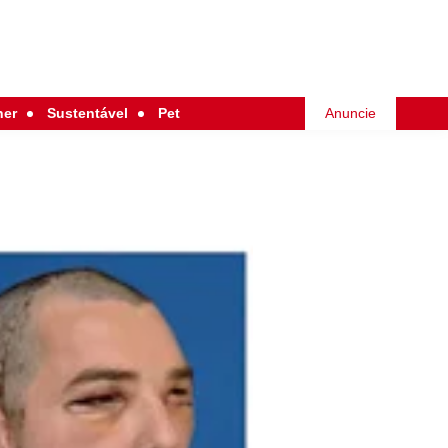
her
Sustentável
Pet
Anuncie