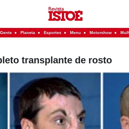
Gente
Planeta
Esportes
Menu
Motorshow
Mul
eto transplante de rosto