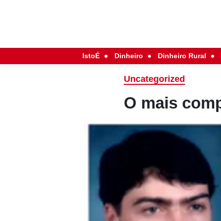
IstoÉ
Dinheiro
Dinheiro Rural
Uncategorized
O mais compl