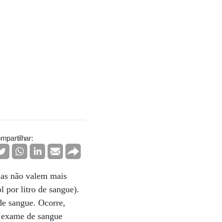
mpartilhar:
has não valem mais
 por litro de sangue).
de sangue. Ocorre,
u exame de sangue