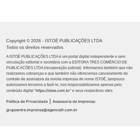
Copyright © 2026 - ISTOÉ PUBLICAÇÕES LTDA
Todos os direitos reservados.
A ISTOÉ PUBLICAÇÕES LTDA é um portal digital independente e sem
vinculação editorial e societária com a EDITORA TRES COMÉRCIO DE
PUBLICACÕES LTDA (recuperação judicial). Informamos também que não
realizamos cobranças e que também não oferecemos cancelamento do
contrato de assinatura da revista impressa de nome ISTOÉ, tampouco
autorizamos terceiros a fazê-lo, nos responsabilizamos apenas pelo
https://istoe.com.br
conteúdo digital “
” e seus respectivos sites.
|
Política de Privacidade
Assessoria de Imprensa:
grupoentre.imprensa@agenciafr.com.br