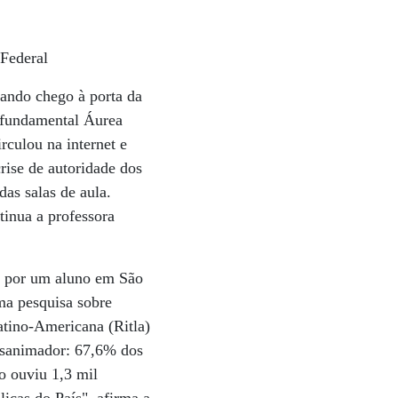
 Federal
uando chego à porta da
o fundamental Áurea
culou na internet e
rise de autoridade dos
as salas de aula.
tinua a professora
da por um aluno em São
ma pesquisa sobre
atino-Americana (Ritla)
esanimador: 67,6% dos
o ouviu 1,3 mil