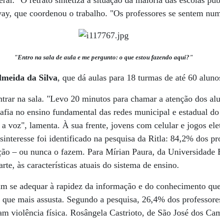
eral. "O retrato sintetiza a situação da maioria das escolas pú
y, que coordenou o trabalho. "Os professores se sentem num
"Entro na sala de aula e me pergunto: o que estou fazendo aqui?"
lmeida da Silva
, que dá aulas para 18 turmas de até 60 alun
trar na sala. "Levo 20 minutos para chamar a atenção dos alu
afia no ensino fundamental das redes municipal e estadual do
a voz", lamenta. À sua frente, jovens com celular e jogos ele
nteresse foi identificado na pesquisa da Ritla: 84,2% dos p
ção – ou nunca o fazem. Para Mírian Paura, da Universidade 
rte, às características atuais do sistema de ensino.
am se adequar à rapidez da informação e do conhecimento qu
 o que mais assusta. Segundo a pesquisa, 26,4% dos professor
am violência física. Rosângela Castrioto, de São José dos C