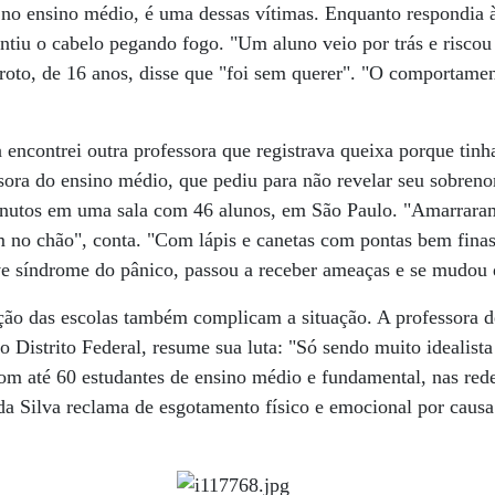
 no ensino médio, é uma dessas vítimas. Enquanto respondia 
sentiu o cabelo pegando fogo. "Um aluno veio por trás e riscou
oto, de 16 anos, disse que "foi sem querer". "O comportamen
 encontrei outra professora que registrava queixa porque ti
ora do ensino médio, que pediu para não revelar seu sobreno
minutos em uma sala com 46 alunos, em São Paulo. "Amarrar
no chão", conta. "Com lápis e canetas com pontas bem finas
ve síndrome do pânico, passou a receber ameaças e se mudou 
ação das escolas também complicam a situação. A professora 
 Distrito Federal, resume sua luta: "Só sendo muito idealista 
om até 60 estudantes de ensino médio e fundamental, nas rede
a Silva reclama de esgotamento físico e emocional por causa