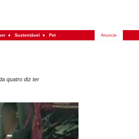
her
Sustentável
Pet
Anuncie
a quatro diz ter