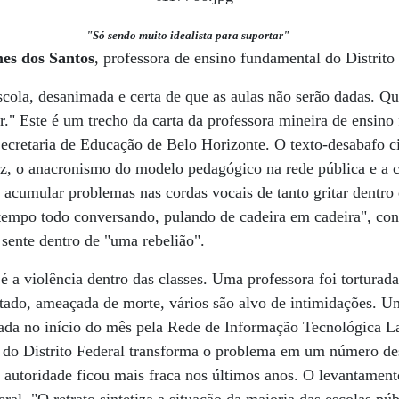
"Só sendo muito idealista para suportar"
es dos Santos
, professora de ensino fundamental do Distrito
cola, desanimada e certa de que as aulas não serão dadas. Q
r." Este é um trecho da carta da professora mineira de ensin
cretaria de Educação de Belo Horizonte. O texto-desabafo cir
z, o anacronismo do modelo pedagógico na rede pública e a c
acumular problemas nas cordas vocais de tanto gritar dentro d
tempo todo conversando, pulando de cadeira em cadeira", con
sente dentro de "uma rebelião".
é a violência dentro das classes. Uma professora foi tortura
tado, ameaçada de morte, vários são alvo de intimidações. U
gada no início do mês pela Rede de Informação Tecnológica L
o do Distrito Federal transforma o problema em um número d
autoridade ficou mais fraca nos últimos anos. O levantament