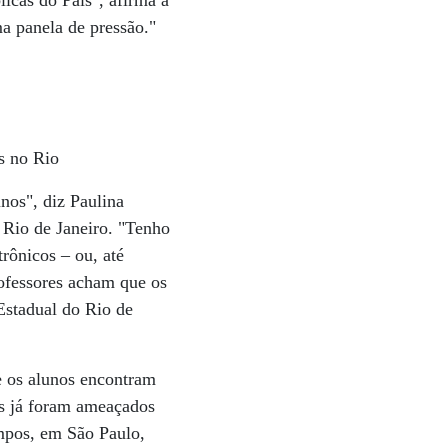
blicas do País", afirma a
a panela de pressão."
os no Rio
nos", diz Paulina
 Rio de Janeiro. "Tenho
trônicos – ou, até
rofessores acham que os
Estadual do Rio de
e os alunos encontram
es já foram ameaçados
ampos, em São Paulo,