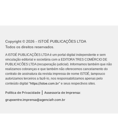
Copyright © 2026 - ISTOÉ PUBLICAÇÕES LTDA
Todos os direitos reservados.
A ISTOÉ PUBLICAÇÕES LTDA é um portal digital independente e sem
vinculação editorial e societária com a EDITORA TRES COMÉRCIO DE
PUBLICACÕES LTDA (recuperação judicial). Informamos também que não
realizamos cobranças e que também não oferecemos cancelamento do
contrato de assinatura da revista impressa de nome ISTOÉ, tampouco
autorizamos terceiros a fazê-lo, nos responsabilizamos apenas pelo
https://istoe.com.br
conteúdo digital “
” e seus respectivos sites.
|
Política de Privacidade
Assessoria de Imprensa:
grupoentre.imprensa@agenciafr.com.br