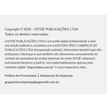
Copyright © 2026 - ISTOÉ PUBLICAÇÕES LTDA
Todos os direitos reservados.
A ISTOÉ PUBLICAÇÕES LTDA é um portal digital independente e sem
vinculação editorial e societária com a EDITORA TRES COMÉRCIO DE
PUBLICACÕES LTDA (recuperação judicial). Informamos também que não
realizamos cobranças e que também não oferecemos cancelamento do
contrato de assinatura da revista impressa de nome ISTOÉ, tampouco
autorizamos terceiros a fazê-lo, nos responsabilizamos apenas pelo
https://istoe.com.br
conteúdo digital “
” e seus respectivos sites.
|
Política de Privacidade
Assessoria de Imprensa:
grupoentre.imprensa@agenciafr.com.br