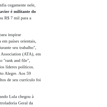
onfia cegamente nele,
avier é militante do
u R$ 7 mil para a
para inspirar
em países orientais,
durante seu trabalho",
r Association (ATA), em
 "rank and file",
s líderes políticos.
to Alegre. Aos 59
os de seu currículo foi
uando Lula chegou à
troladoria Geral da