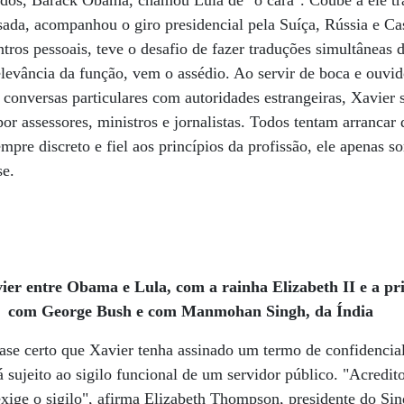
dos, Barack Obama, chamou Lula de "o cara". Coube a ele tra
ada, acompanhou o giro presidencial pela Suíça, Rússia e Ca
ros pessoais, teve o desafio de fazer traduções simultâneas d
levância da função, vem o assédio. Ao servir de boca e ouvid
 conversas particulares com autoridades estrangeiras, Xavier s
or assessores, ministros e jornalistas. Todos tentam arrancar
pre discreto e fiel aos princípios da profissão, ele apenas so
se.
ntre Obama e Lula, com a rainha Elizabeth II e a pr
com George Bush e com Manmohan Singh, da Índia
uase certo que Xavier tenha assinado um termo de confidencia
á sujeito ao sigilo funcional de um servidor público. "Acredit
xige o sigilo", afirma Elizabeth Thompson, presidente do Sin