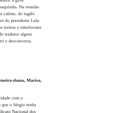
duzir a gíria
saquistão. Na reunião
e cabine, do inglês
os do presidente Lula
e tornou o interlocutor
 do tradutor algum
rri e desconversa.
imeira-dama, Marisa,
lidade com a
o que o Sérgio tenha
dicato Nacional dos