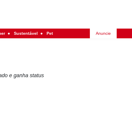
her
Sustentável
Pet
Anuncie
tado e ganha status