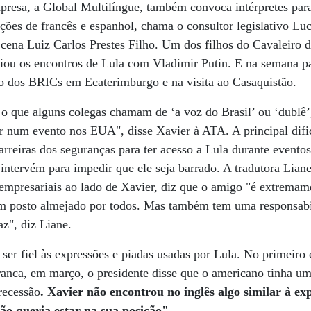
presa, a Global Multilíngue, também convoca intérpretes par
ções de francês e espanhol, chama o consultor legislativo Lu
 cena Luiz Carlos Prestes Filho. Um dos filhos do Cavaleiro d
iou os encontros de Lula com Vladimir Putin. E na semana 
ro dos BRICs em Ecaterimburgo e na visita ao Casaquistão.
 o que alguns colegas chamam de ‘a voz do Brasil’ ou ‘dublê
r num evento nos EUA", disse Xavier à ATA. A principal difi
arreiras dos seguranças para ter acesso a Lula durante eventos
e intervém para impedir que ele seja barrado. A tradutora Lia
 empresariais ao lado de Xavier, diz que o amigo "é extrema
num posto almejado por todos. Mas também tem uma responsab
az", diz Liane.
ser fiel às expressões e piadas usadas por Lula. No primeiro
nca, em março, o presidente disse que o americano tinha um
recessão
. Xavier não encontrou no inglês algo similar à exp
ão queria estar na sua posição".