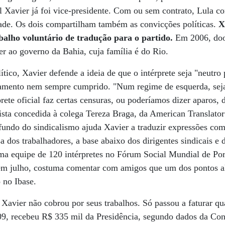
al Xavier já foi vice-presidente. Com ou sem contrato, Lula c
zade. Os dois compartilham também as convicções políticas.
X
balho voluntário de tradução para o partido.
Em 2006, doo
 ao governo da Bahia, cuja família é do Rio.
ico, Xavier defende a ideia de que o intérprete seja "neutro 
mento nem sempre cumprido. "Num regime de esquerda, seja 
prete oficial faz certas censuras, ou poderíamos dizer aparos, 
ista concedida à colega Tereza Braga, da American Translato
ndo do sindicalismo ajuda Xavier a traduzir expressões como
 dos trabalhadores, a base abaixo dos dirigentes sindicais e do
a equipe de 120 intérpretes no Fórum Social Mundial de Por
em julho, costuma comentar com amigos que um dos pontos alt
 no Ibase.
Xavier não cobrou por seus trabalhos. Só passou a faturar q
09, recebeu R$ 335 mil da Presidência, segundo dados da Con