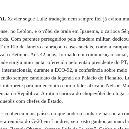
AL
Xavier segue Lula: tradução nem sempre fiel já evitou mui
nse, no Leblon, e o vôlei de praia em Ipanema, o carioca Sé
uerda. Com parentes perseguidos pela ditadura militar, dedic
PT no Rio de Janeiro e abraçou causas sociais, como a campa
uza, o Betinho. Aos 42 anos, formado em comunicação social, 
dade surgiu num jantar oferecido pelo então presidente do PT,
 internacionais, durante a ECO-92, a conferência sobre meio
o então sempre candidato da legenda ao Palácio do Planalto. L
 o intérprete para um encontro com o líder africano Nelson Ma
dência da República. A rotina carioca do chopevôlei deu lugar
quetéis com chefes de Estado.
r conheceu mais países do que poderia sonhar e passou a con
e a reunião do G-20 em Londres, seu rosto ganhou as manch