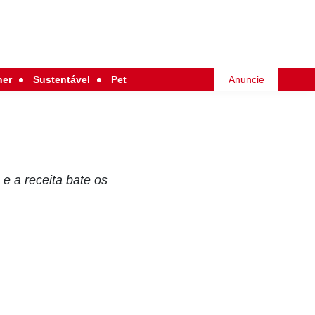
her
Sustentável
Pet
Anuncie
 e a receita bate os