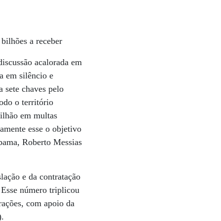
bilhões a receber
discussão acalorada em
a em silêncio e
 sete chaves pelo
do o território
bilhão em multas
amente esse o objetivo
Ibama, Roberto Messias
slação e da contratação
 Esse número triplicou
rações, com apoio da
).