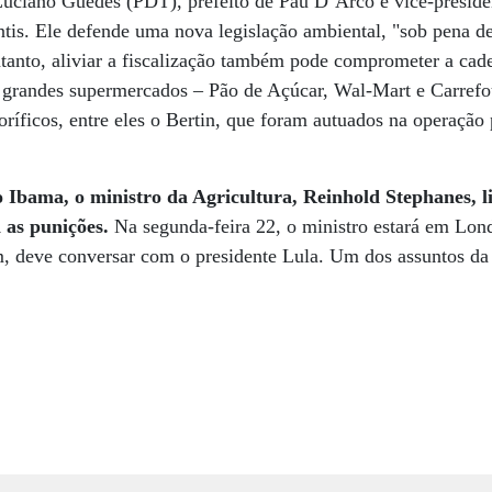
 Luciano Guedes (PDT), prefeito de Pau D’Arco e vice-presid
is. Ele defende uma nova legislação ambiental, "sob pena de 
tanto, aliviar a fiscalização também pode comprometer a cade
 grandes supermercados – Pão de Açúcar, Wal-Mart e Carref
oríficos, entre eles o Bertin, que foram autuados na operação
o Ibama, o ministro da Agricultura, Reinhold Stephanes, li
 as punições.
Na segunda-feira 22, o ministro estará em Lond
m, deve conversar com o presidente Lula. Um dos assuntos da