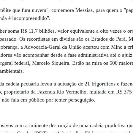
télite que fura nuvem", comemora Messias, para quem o "pape
inda é incompreendido".
ber soma R$ 11,7 bilhões, valor equivalente a oito vezes o o
assado. Os recordistas em dívidas são os Estados do Pará, 
 cobrança, a Advocacia-Geral da União acertou com Minc a c
adores vão acompanhar desde a fase administrativa até o ajui
rgeral federal, Marcelo Siqueira. Estão na mira os 500 maior
ambientais.
 cadeia pecuária levou à autuação de 21 frigoríficos e faze
to, proprietário da Fazenda Rio Vermelho, multada em R$ 375
não fala em público por temer perseguição.
ensivos com a iminente destruição de uma cadeia produtiva q