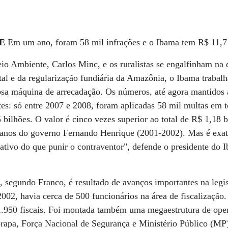
NE
Em um ano, foram 58 mil infrações e o Ibama tem R$ 11,7 
io Ambiente, Carlos Minc, e os ruralistas se engalfinham na 
tal e da regularização fundiária da Amazônia, o Ibama trabalh
sa máquina de arrecadação. Os números, até agora mantidos a
es: só entre 2007 e 2008, foram aplicadas 58 mil multas em to
bilhões. O valor é cinco vezes superior ao total de R$ 1,18 
s anos do governo Fernando Henrique (2001-2002). Mas é exat
ativo do que punir o contraventor", defende o presidente do 
, segundo Franco, é resultado de avanços importantes na legi
002, havia cerca de 500 funcionários na área de fiscalização.
a 1.950 fiscais. Foi montada também uma megaestrutura de ope
brapa, Força Nacional de Segurança e Ministério Público (MP