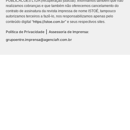
PUBLICACÕES LTDA (recuperação judicial). Informamos também que não
realizamos cobranças e que também não oferecemos cancelamento do
contrato de assinatura da revista impressa de nome ISTOÉ, tampouco
autorizamos terceiros a fazê-lo, nos responsabilizamos apenas pelo
https://istoe.com.br
conteúdo digital “
” e seus respectivos sites.
|
Política de Privacidade
Assessoria de Imprensa:
grupoentre.imprensa@agenciafr.com.br