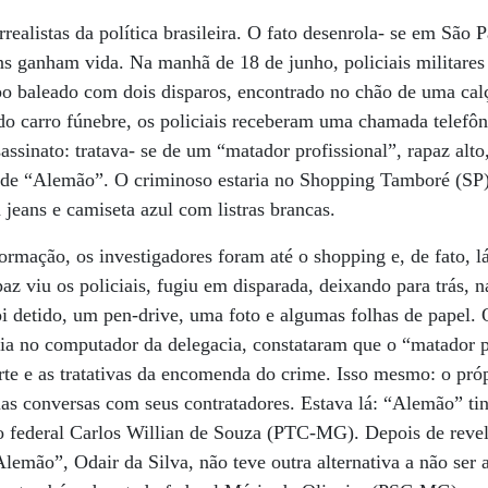
rrealistas da política brasileira. O fato desenrola- se em São
s ganham vida. Na manhã de 18 de junho, policiais militares
o baleado com dois disparos, encontrado no chão de uma calç
do carro fúnebre, os policiais receberam uma chamada telefô
ssinato: tratava- se de um “matador profissional”, rapaz alto,
a de “Alemão”. O criminoso estaria no Shopping Tamboré (SP),
 jeans e camiseta azul com listras brancas.
rmação, os investigadores foram até o shopping e, de fato, l
az viu os policiais, fugiu em disparada, deixando para trás, 
 detido, um pen-drive, uma foto e algumas folhas de papel. 
a no computador da delegacia, constataram que o “matador pr
te e as tratativas da encomenda do crime. Isso mesmo: o pró
as conversas com seus contratadores. Estava lá: “Alemão” ti
o federal Carlos Willian de Souza (PTC-MG). Depois de reve
lemão”, Odair da Silva, não teve outra alternativa a não ser 