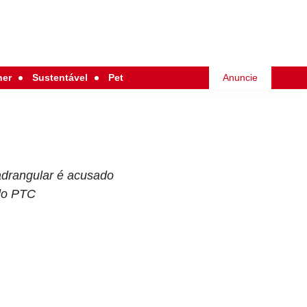
her
Sustentável
Pet
Anuncie
adrangular é acusado
 do PTC