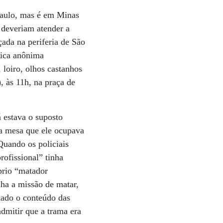
 Paulo, mas é em Minas
 deveriam atender a
ada na periferia de São
nica anônima
 loiro, olhos castanhos
 às 11h, na praça de
á estava o suposto
na mesa que ele ocupava
Quando os policiais
ofissional” tinha
prio “matador
nha a missão de matar,
lado o conteúdo das
admitir que a trama era