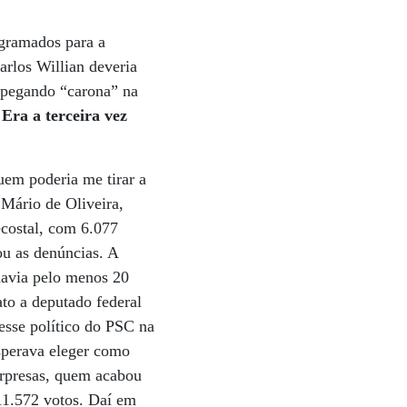
ogramados para a
arlos Willian deveria
 pegando “carona” na
 Era a terceira vez
uem poderia me tirar a
 Mário de Oliveira,
ecostal, com 6.077
ou as denúncias. A
havia pelo menos 20
to a deputado federal
esse político do PSC na
esperava eleger como
urpresas, quem acabou
111.572 votos. Daí em