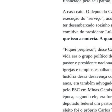
financiada pelo seu patrã
A casa caiu. O deputado Ca
execução do “serviço”, aco
ter desembarcado sozinho 
comitiva do presidente Lul
que isso acontecia. A qu
“Fiquei perplexo”, disse C
vida era o grupo político d
pastor e presidente nacion
igrejas e templos espalhad
história dessa desavença 
anos, era também advogado 
pelo PSC em Minas Gerais. 
época, segundo ele, era fo
deputado federal um pasto
eleito foi o próprio Carlo