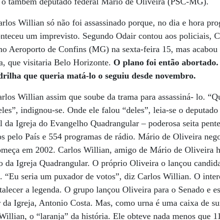
o, o também deputado federal Mário de Oliveira (PSC-MG).
rlos Willian só não foi assassinado porque, no dia e hora pr
nteceu um imprevisto. Segundo Odair contou aos policiais, C
no Aeroporto de Confins (MG) na sexta-feira 15, mas acabou
a, que visitaria Belo Horizonte.
O plano foi então abortado.
adrilha que queria matá-lo o seguiu desde novembro.
arlos Willian assim que soube da trama para assassiná- lo. “Q
eles”, indignou-se. Onde ele falou “deles”, leia-se o deputado
al da Igreja do Evangelho Quadrangular – poderosa seita pent
os pelo País e 554 programas de rádio. Mário de Oliveira neg
começa em 2002. Carlos Willian, amigo de Mário de Oliveira 
da Igreja Quadrangular. O próprio Oliveira o lançou candida
“Eu seria um puxador de votos”, diz Carlos Willian. O inter
rtalecer a legenda. O grupo lançou Oliveira para o Senado e 
r da Igreja, Antonio Costa. Mas, como urna é uma caixa de s
s Willian, o “laranja” da história. Ele obteve nada menos que 