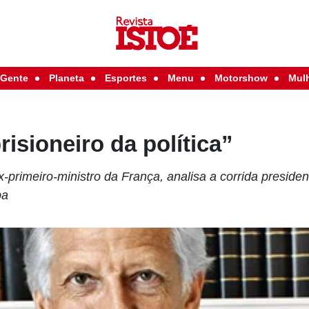
Gente
Planeta
Esportes
Menu
Motorshow
Mul
risioneiro da política”
x-primeiro-ministro da França, analisa a corrida preside
pa