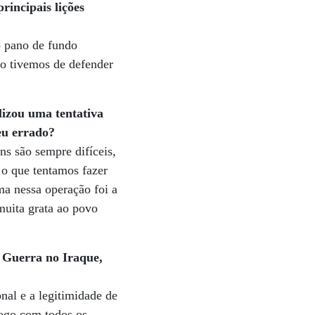
incipais lições
o pano de fundo
do tivemos de defender
lizou uma tentativa
eu errado?
ns são sempre difíceis,
i o que tentamos fazer
ma nessa operação foi a
muita grata ao povo
a Guerra no Iraque,
al e a legitimidade de
logo com todos os