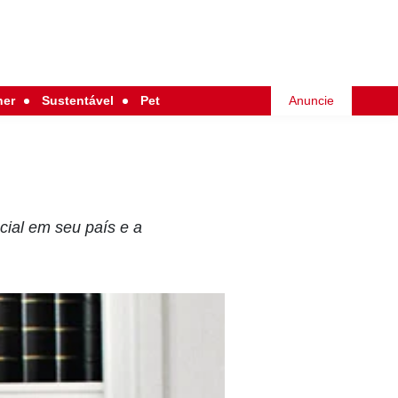
her
Sustentável
Pet
Anuncie
ncial em seu país e a