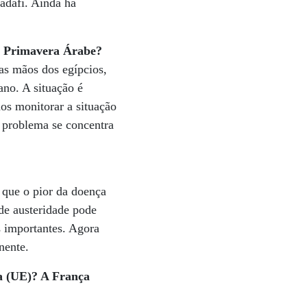
adafi. Ainda há
da Primavera Árabe?
as mãos dos egípcios,
ano. A situação é
os monitorar a situação
o problema se concentra
 que o pior da doença
 de austeridade pode
s importantes. Agora
nente.
ia (UE)? A França