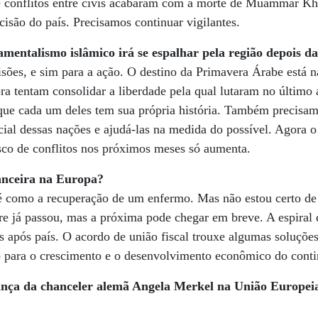
de conflitos entre civis acabaram com a morte de Muammar Kh
cisão do país. Precisamos continuar vigilantes.
damentalismo islâmico irá se espalhar pela região depois 
ões, e sim para a ação. O destino da Primavera Árabe está n
ora tentam consolidar a liberdade pela qual lutaram no último 
que cada um deles tem sua própria história. Também precisam
cial dessas nações e ajudá-las na medida do possível. Agora 
risco de conflitos nos próximos meses só aumenta.
nanceira na Europa?
é como a recuperação de um enfermo. Mas não estou certo de
bre já passou, mas a próxima pode chegar em breve. A espiral
ís após país. O acordo de união fiscal trouxe algumas soluçõe
o para o crescimento e o desenvolvimento econômico do conti
rança da chanceler alemã Angela Merkel na União Europe