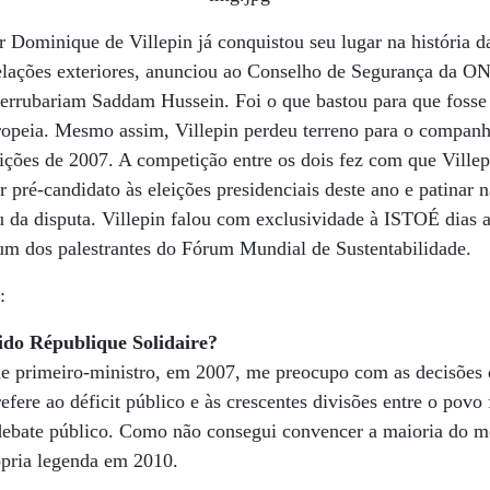
 Dominique de Villepin já conquistou seu lugar na história 
elações exteriores, anunciou ao Conselho de Segurança da O
 derrubariam Saddam Hussein. Foi o que bastou para que fosse
uropeia. Mesmo ­assim, Villepin perdeu terreno para o companh
eições de 2007. A competição entre os dois fez com que Vill
r pré-candidato às eleições presidenciais deste ano e patinar 
u da disputa. Villepin falou com exclusividade à ISTOÉ dias 
m dos palestrantes do Fórum Mundial de Sustentabilidade.
:
tido République Solidaire?
de primeiro-ministro, em 2007, me preocupo com as decisões 
efere ao déficit público e às crescentes divisões entre o povo 
debate público. Como não consegui convencer a maioria do me
pria legenda em 2010.