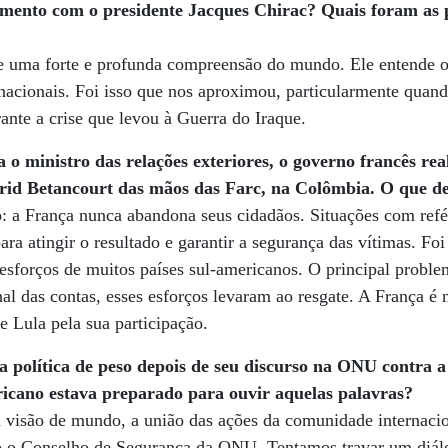
mento com o presidente Jacques Chirac? Quais foram as pr
e uma forte e profunda compreensão do mundo. Ele entende 
ernacionais. Foi isso que nos aproximou, particularmente quan
nte a crise que levou à Guerra do Iraque.
 o ministro das relações exteriores, o governo francês rea
grid Betancourt das mãos das Farc, na Colômbia. O que d
: a França nunca abandona seus cidadãos. Situações com refé
para atingir o resultado e garantir a segurança das vítimas. Fo
esforços de muitos países sul-americanos. O principal proble
al das contas, esses esforços levaram ao resgate. A França é 
te Lula pela sua participação.
ra política de peso depois de seu discurso na ONU contra 
icano estava preparado para ouvir aquelas palavras?
visão de mundo, a união das ações da comunidade internacion
udo o Conselho de Segurança da ONU. Tentamos travar um diá