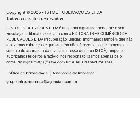
Copyright © 2026 - ISTOÉ PUBLICAÇÕES LTDA
Todos os direitos reservados.
A ISTOÉ PUBLICAÇÕES LTDA é um portal digital independente e sem
vinculação editorial e societária com a EDITORA TRES COMÉRCIO DE
PUBLICACÕES LTDA (recuperação judicial). Informamos também que não
realizamos cobranças e que também não oferecemos cancelamento do
contrato de assinatura da revista impressa de nome ISTOÉ, tampouco
autorizamos terceiros a fazê-lo, nos responsabilizamos apenas pelo
https://istoe.com.br
conteúdo digital “
” e seus respectivos sites.
|
Política de Privacidade
Assessoria de Imprensa:
grupoentre.imprensa@agenciafr.com.br