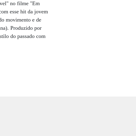
ível" no filme "Em
com esse hit da jovem
 do movimento e de
ana). Produzido por
estilo do passado com