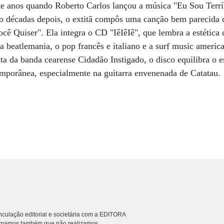
te anos quando Roberto Carlos lançou a música "Eu Sou Terr
o décadas depois, o extitã compôs uma canção bem parecida 
ê Quiser". Ela integra o CD "IêIêIê", que lembra a estética
(a beatlemania, o pop francês e italiano e a surf music americ
sta da banda cearense Cidadão Instigado, o disco equilibra o 
porânea, especialmente na guitarra envenenada de Catatau.
culação editorial e societária com a EDITORA
rmamos também que não realizamos