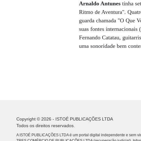
Arnaldo Antunes
tinha se
Ritmo de Aventura". Quatr
guarda chamada "O Que Voc
suas fontes internacionais 
Fernando Catatau, guitarri
uma sonoridade bem contem
Copyright © 2026 - ISTOÉ PUBLICAÇÕES LTDA
Todos os direitos reservados.
A ISTOÉ PUBLICAÇÕES LTDA é um portal digital independente e sem vin
TRES COMÉRCIO DE PUBLICACÕES LTDA (recuperação judicial). Info