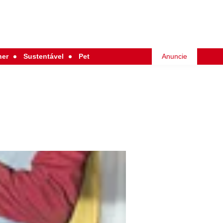
her
Sustentável
Pet
Anuncie