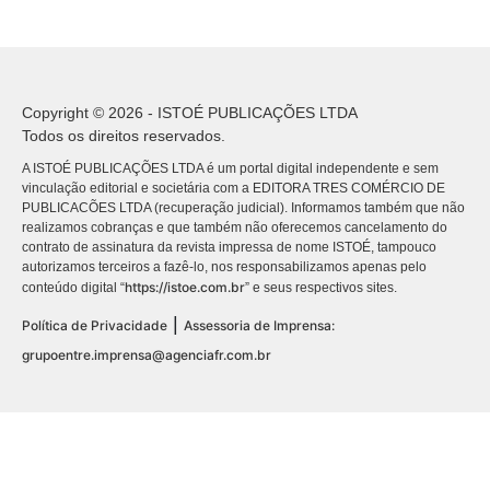
Copyright © 2026 - ISTOÉ PUBLICAÇÕES LTDA
Todos os direitos reservados.
A ISTOÉ PUBLICAÇÕES LTDA é um portal digital independente e sem
vinculação editorial e societária com a EDITORA TRES COMÉRCIO DE
PUBLICACÕES LTDA (recuperação judicial). Informamos também que não
realizamos cobranças e que também não oferecemos cancelamento do
contrato de assinatura da revista impressa de nome ISTOÉ, tampouco
autorizamos terceiros a fazê-lo, nos responsabilizamos apenas pelo
https://istoe.com.br
conteúdo digital “
” e seus respectivos sites.
|
Política de Privacidade
Assessoria de Imprensa:
grupoentre.imprensa@agenciafr.com.br